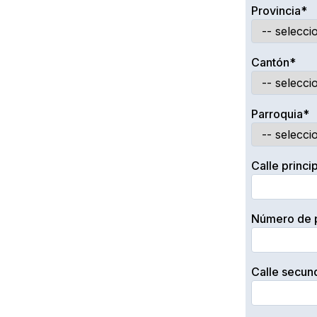
Provincia*
Cantón*
Parroquia*
Calle princi
Número de p
Calle secun