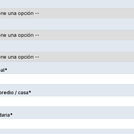
pal*
redio / casa*
daria*