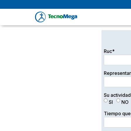
Ruc*
Representan
Su activida
SI
NO
Tiempo que 